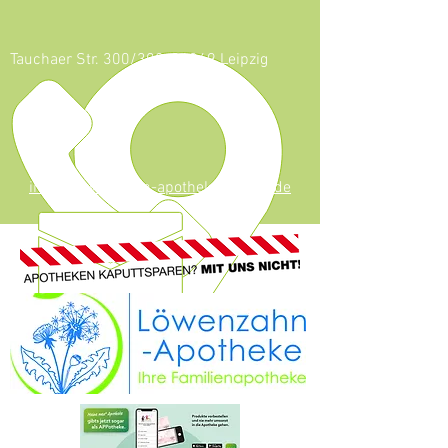
Tauchaer Str. 300/302, 04349 Leipzig
0341 - 247 53
624
info@loewenzahn-apotheke-leipzig.de