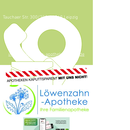
Tauchaer Str. 300/302, 04349 Leipzig
0341 - 247 53
624
info@loewenzahn-apotheke-leipzig.de