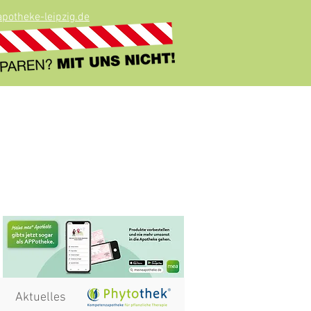
potheke-leipzig.de
Aktuelles