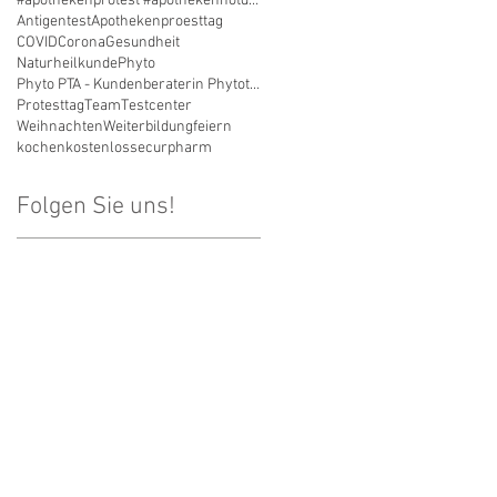
#apothekenprotest #apothekennotdienst #apothekenprotesttag #apothekensterben #zukunftsklau #liefere
Antigentest
Apothekenproesttag
COVID
Corona
Gesundheit
Naturheilkunde
Phyto
Phyto PTA - Kundenberaterin Phytotherapie
Protesttag
Team
Testcenter
Weihnachten
Weiterbildung
feiern
kochen
kostenlos
securpharm
Folgen Sie uns!