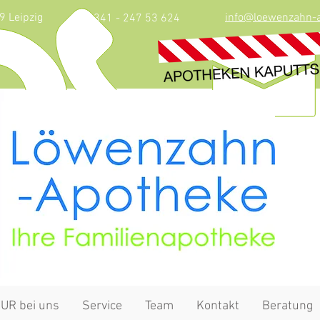
9 Leipzig
info@loewenzahn-a
0341 - 247 53 624
UR bei uns
Service
Team
Kontakt
Beratung