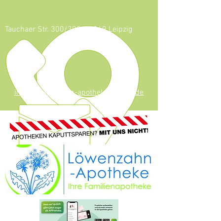
Tauchaer Str. 300/302, 04349 Leipzig
0341 - 247 53
624
info@loewenzahn-apotheke-leipzig.de