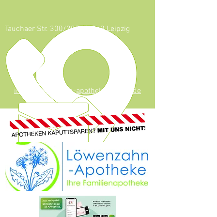
Tauchaer Str. 300/302, 04349 Leipzig
0341 - 247 53
624
info@loewenzahn-apotheke-leipzig.de